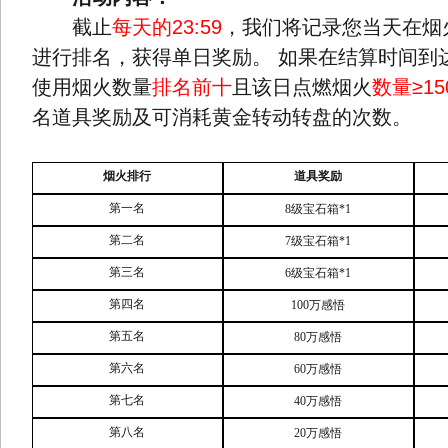
截止
每天的23:59
，我们将记录您当天在烟
进行排名，获得单日奖励。 如果在结算时间到
使用烟火数量
排名前十
且该日点燃烟火
数量≥15
名道具奖励及可消耗黄金转动转盘的次数。
烟火排行
道具奖励
第一名
8
级宝石箱
*1
第二名
7
级宝石箱
*1
第三名
6
级宝石箱
*1
第四名
100
万感悟
第五名
80
万感悟
第六名
60
万感悟
第七名
40
万感悟
第八名
20
万感悟