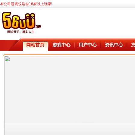
本公司游戏仅适合18岁以上玩家!
网站首页
游戏中心
用户中心
资讯中心