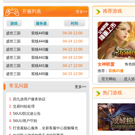
推荐游戏
开服列表
更多>>
游戏
服务器
时间
盛世三国
双线445服
04-26 12:00
盛世三国
双线444服
04-24 12:00
盛世三国
双线443服
04-22 12:00
盛世三国
双线442服
04-19 12:00
女神联盟
角色
盛世三国
双线441服
04-17 12:00
推荐：
双线45服
盛世三国
双线440服
04-15 12:00
官方网站
进入游
常见问题
更多>>
热门游戏
1
.
四九游用户服务协议
2
.
交易纠纷处理
3
.
56UU防沉迷公告
4
.
56UU用户守则
5
.
打造最贴心服务，全新客服中心面貌曝光