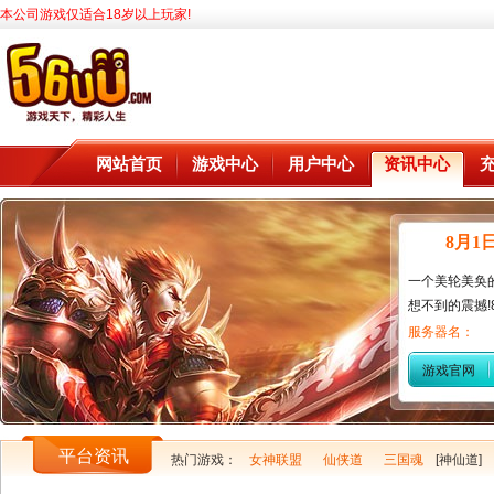
本公司游戏仅适合18岁以上玩家!
网站首页
游戏中心
用户中心
资讯中心
8月1
一个美轮美奂
想不到的震撼!8
服务器名：
游戏官网
平台资讯
热门游戏：
女神联盟
仙侠道
三国魂
[神仙道]