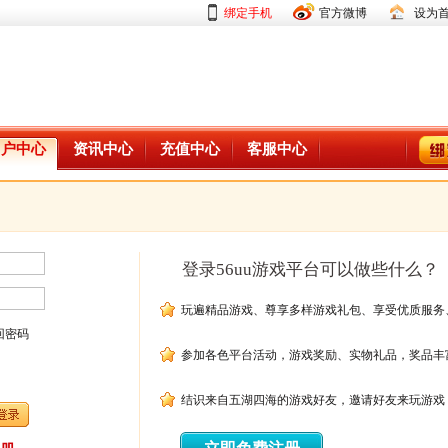
绑定手机
官方微博
设为
用户中心
资讯中心
充值中心
客服中心
登录56uu游戏平台可以做些什么？
玩遍精品游戏、尊享多样游戏礼包、享受优质服务
回密码
参加各色平台活动，游戏奖励、实物礼品，奖品丰
结识来自五湖四海的游戏好友，邀请好友来玩游戏