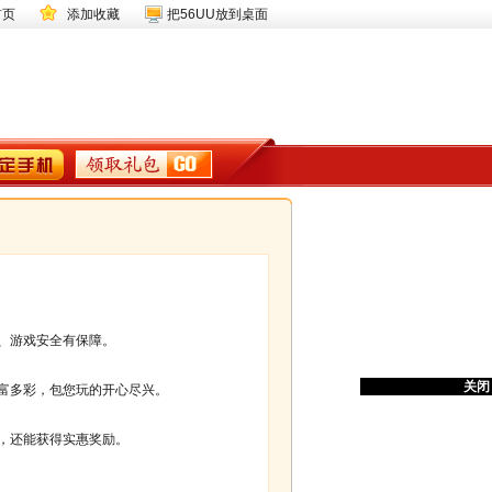
首页
添加收藏
把56UU放到桌面
、游戏安全有保障。
关闭
富多彩，包您玩的开心尽兴。
，还能获得实惠奖励。