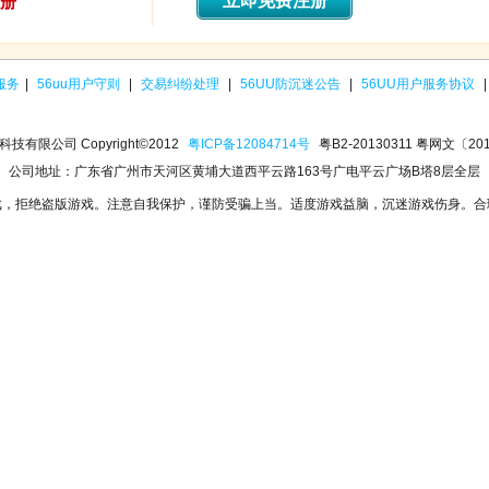
立即免费注册
册
服务
|
56uu用户守则
|
交易纠纷处理
|
56UU防沉迷公告
|
56UU用户服务协议
有限公司 Copyright©2012
粤ICP备12084714号
粤B2-20130311 粤网文〔201
公司地址：广东省广州市天河区黄埔大道西平云路163号广电平云广场B塔8层全层
戏，拒绝盗版游戏。注意自我保护，谨防受骗上当。适度游戏益脑，沉迷游戏伤身。合