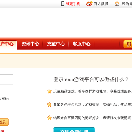
绑定手机
官方微博
设为
用户中心
资讯中心
充值中心
客服中心
登录56uu游戏平台可以做些什么？
玩遍精品游戏、尊享多样游戏礼包、享受优质服务
回密码
参加各色平台活动，游戏奖励、实物礼品，奖品丰
结识来自五湖四海的游戏好友，邀请好友来玩游戏