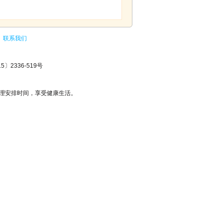
|
联系我们
5〕2336-519号
理安排时间，享受健康生活。