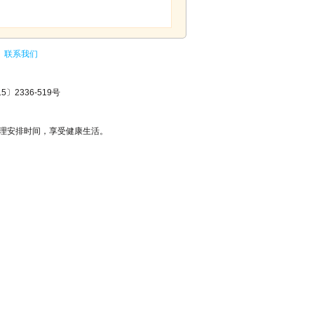
|
联系我们
5〕2336-519号
理安排时间，享受健康生活。