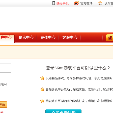
绑定手机
官方微博
设为
用户中心
资讯中心
充值中心
客服中心
登录56uu游戏平台可以做些什么？
玩遍精品游戏、尊享多样游戏礼包、享受优质服务
回密码
参加各色平台活动，游戏奖励、实物礼品，奖品丰
结识来自五湖四海的游戏好友，邀请好友来玩游戏