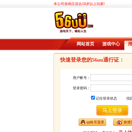
本公司游戏仅适合18岁以上玩家!
网站首页
游戏中心
快速登录您的56uu通行证：
用户帐号：
登录密码：
记住登录状态
找