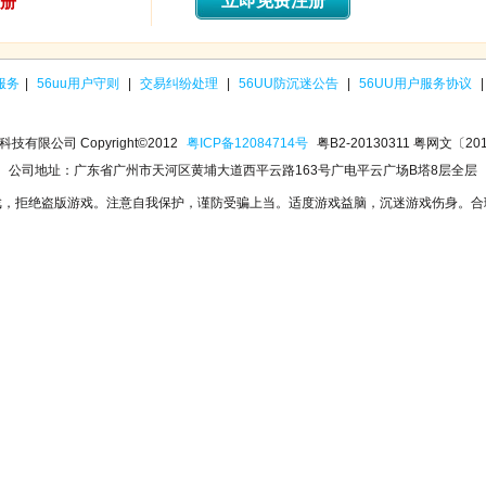
立即免费注册
册
服务
|
56uu用户守则
|
交易纠纷处理
|
56UU防沉迷公告
|
56UU用户服务协议
有限公司 Copyright©2012
粤ICP备12084714号
粤B2-20130311 粤网文〔201
公司地址：广东省广州市天河区黄埔大道西平云路163号广电平云广场B塔8层全层
戏，拒绝盗版游戏。注意自我保护，谨防受骗上当。适度游戏益脑，沉迷游戏伤身。合