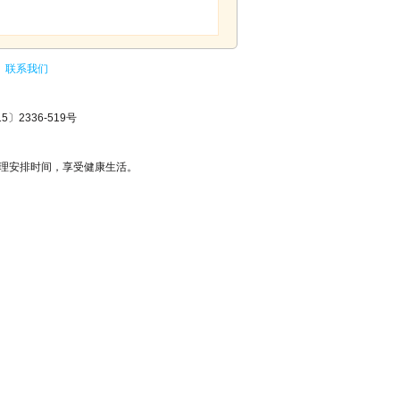
|
联系我们
5〕2336-519号
理安排时间，享受健康生活。