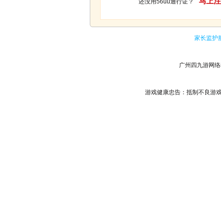
马上注
还没用56uu通行证？
家长监护
广州四九游网络科技
游戏健康忠告：抵制不良游