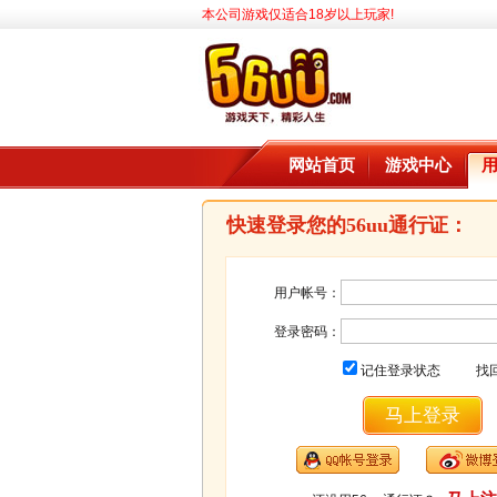
本公司游戏仅适合18岁以上玩家!
网站首页
游戏中心
快速登录您的56uu通行证：
用户帐号：
登录密码：
记住登录状态
找