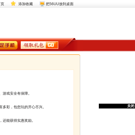
首页
添加收藏
把56UU放到桌面
、游戏安全有保障。
关闭
富多彩，包您玩的开心尽兴。
，还能获得实惠奖励。