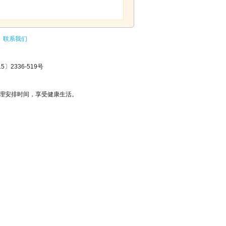
|
联系我们
5〕2336-519号
理安排时间，享受健康生活。